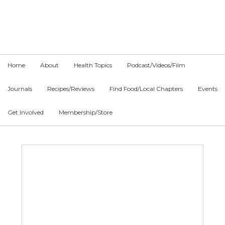
Skip
Skip
Skip
to
to
to
primary
main
primary
navigation
content
sidebar
Home
About
Health Topics
Podcast/Videos/Film
Journals
Recipes/Reviews
Find Food/Local Chapters
Events
Get Involved
Membership/Store
Main
Content