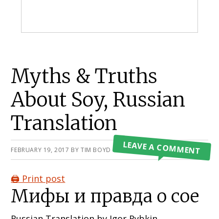
Primary
Myths & Truths
Sidebar
About Soy, Russian
Translation
LEAVE A COMMENT
FEBRUARY 19, 2017
BY
TIM BOYD
🖨️ Print post
Мифы и правда о сое
Russian Translation by Igor Rybkin