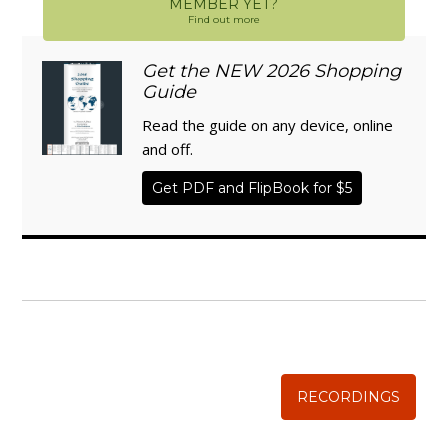
MEMBER YET?
Find out more
Get the NEW 2026 Shopping
Guide
Read the guide on any device, online
and off.
Get PDF and FlipBook for $5
WISE TRADITIONS
Annual Conference of
The Weston A. Price Foundation
RECORDINGS