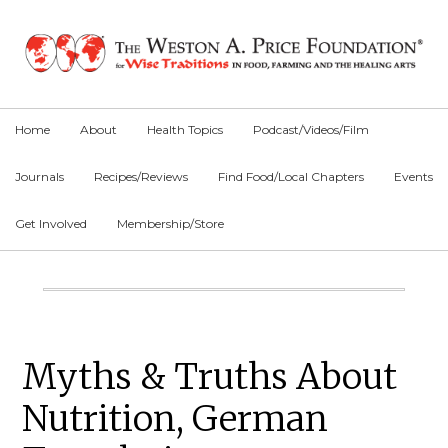
Skip
Skip
Skip
to
to
to
primary
main
primary
navigation
content
sidebar
Home
About
Health Topics
Podcast/Videos/Film
Journals
Recipes/Reviews
Find Food/Local Chapters
Events
Get Involved
Membership/Store
Main
Content
Primary
Myths & Truths About
Sidebar
Nutrition, German