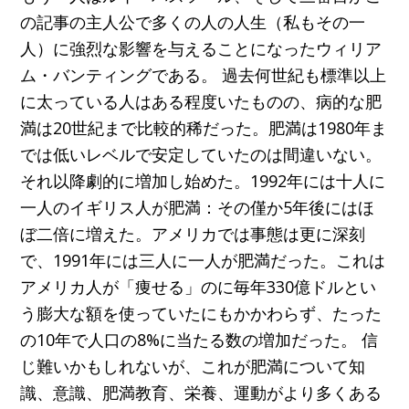
の記事の主人公で多くの人の人生（私もその一
人）に強烈な影響を与えることになったウィリア
ム・バンティングである。 過去何世紀も標準以上
に太っている人はある程度いたものの、病的な肥
満は20世紀まで比較的稀だった。肥満は1980年ま
では低いレベルで安定していたのは間違いない。
それ以降劇的に増加し始めた。1992年には十人に
一人のイギリス人が肥満：その僅か5年後にはほ
ぼ二倍に増えた。アメリカでは事態は更に深刻
で、1991年には三人に一人が肥満だった。これは
アメリカ人が「痩せる」のに毎年330億ドルとい
う膨大な額を使っていたにもかかわらず、たった
の10年で人口の8%に当たる数の増加だった。 信
じ難いかもしれないが、これが肥満について知
識、意識、肥満教育、栄養、運動がより多くある