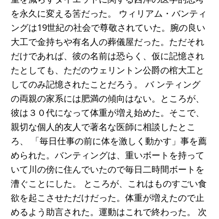
を永久に変える筈だった。 ウィリアム・バンティ
ングは19世紀の社会で尊敬されていた。腕の良い
大工で金持ちや有名人の葬儀屋だった。ただそれ
だけであれば、彼の名前は恐らく、仮に記憶され
たとしても、ただのウェリントン公爵の棺大工と
してのみ記憶されたことだろう。 バ ンティング
の両親の家系には肥満の傾向はない。ところが、
彼は３０代になって体重が増え始めた。そこで、
親切な個人的友人で著名な医師に相談したとこ
ろ、 「毎日仕事の前に体を激しく動かす」事を薦
められた。バンティングは、重いボートを持って
いて川の傍に住んでいたので毎日二時間ボートを
漕ぐことにした。 ところが、これはものすごい食
欲を起こさせただけだった。体重が増えたので止
めるよう助言された。運動はこれで終わった。 次