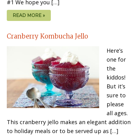
#1 We hope you […]
READ MORE »
Cranberry Kombucha Jello
Here’s
one for
the
kiddos!
But it’s
sure to
please
all ages.
This cranberry jello makes an elegant addition
to holiday meals or to be served up as […]