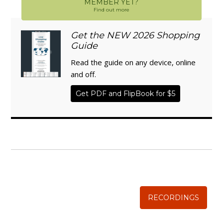
MEMBER YET?
Find out more
Get the NEW 2026 Shopping
Guide
Read the guide on any device, online
and off.
Get PDF and FlipBook for $5
WISE TRADITIONS
Annual Conference of
The Weston A. Price Foundation
RECORDINGS