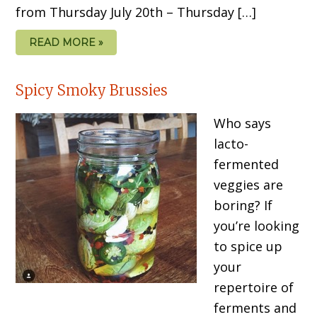
from Thursday July 20th – Thursday […]
READ MORE »
Spicy Smoky Brussies
Who says
lacto-
fermented
veggies are
boring? If
you’re looking
to spice up
your
repertoire of
ferments and