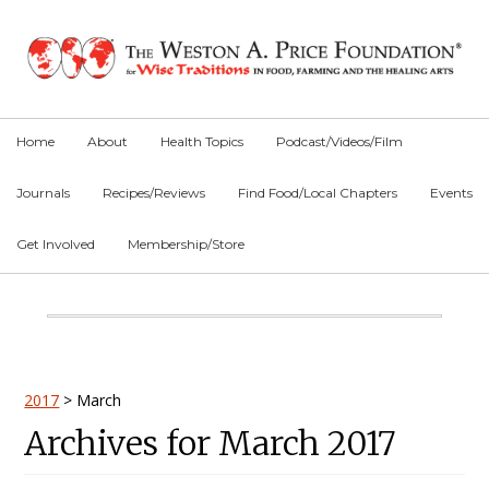
Skip
Skip
Skip
to
to
to
primary
main
primary
navigation
content
sidebar
Home
About
Health Topics
Podcast/Videos/Film
Journals
Recipes/Reviews
Find Food/Local Chapters
Events
Get Involved
Membership/Store
Main
Content
Primary
2017
>
March
Archives for March 2017
Sidebar