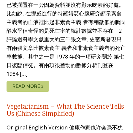
已被擱置在一旁因為資料並沒有顯示吃素的好處。
比如說, 在挪威進行的特羅姆瑟心臟研究顯示素食
主義者的血液裡比起非素食主義 者有稍微低的膽固
醇水平但奇怪的是死亡率的統計數據並不存在。2
評論過科學文獻里大約三千張文章, 史密斯發現只
有兩張文章比較素食主 義者和非素食主義者的死亡
率數據。其中之一是 1978 年的一項研究關於 第七
日復臨信徒。有兩項很差勁的數據分析刊登在
1984 […]
READ MORE »
Vegetarianism – What The Science Tells
Us (Chinese Simplified)
Original English Version 健康作家也许会毫不犹