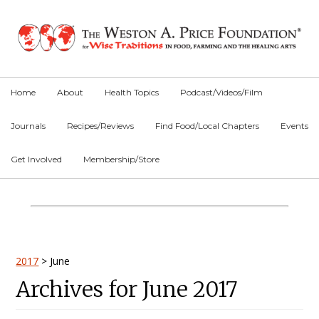
Skip
Skip
Skip
to
to
to
primary
main
primary
navigation
content
sidebar
Home
About
Health Topics
Podcast/Videos/Film
Journals
Recipes/Reviews
Find Food/Local Chapters
Events
Get Involved
Membership/Store
Main
Content
Primary
2017
>
June
Archives for June 2017
Sidebar