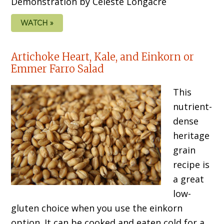
Demonstration by Celeste Longacre
WATCH »
Artichoke Heart, Kale, and Einkorn or
Emmer Farro Salad
This
nutrient-
dense
heritage
grain
recipe is
a great
low-
gluten choice when you use the einkorn
option. It can be cooked and eaten cold for a