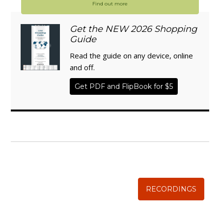
Find out more
Get the NEW 2026 Shopping
Guide
Read the guide on any device, online
and off.
Get PDF and FlipBook for $5
WISE TRADITIONS
Annual Conference of
The Weston A. Price Foundation
RECORDINGS