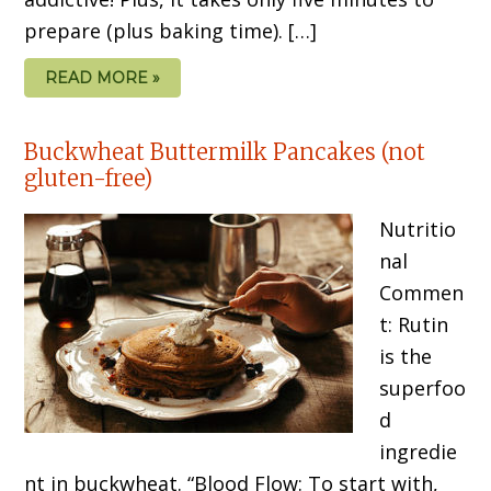
prepare (plus baking time). […]
READ MORE »
Buckwheat Buttermilk Pancakes (not
gluten-free)
Nutritio
nal
Commen
t: Rutin
is the
superfoo
d
ingredie
nt in buckwheat. “Blood Flow: To start with,