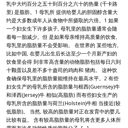
乳中大约百分之五十到百分之六十的热量 (千卡路
里) 是脂肪。1 母乳所 提供给婴儿的胆固醇含量大
约是大多数成年人从食物中所摄取的六倍。1 如果
一个妇女生下许多孩子, 母乳里的脂肪量通常会随
着每一胎减少。但 是如果母亲维持高质量的饮食,
母乳里的脂肪量不会受影响。 在世界的 某些地方,
比如中国, 在婴儿出生后长达至少一个月新产妇的
饮食里会得 到非常高含量的动物脂肪包括每日六到
十颗蛋以及差不多十盎司的鸡肉和 猪肉。 这种饮
食确保母乳里的脂肪量能维持在最高水平。2 有些
妇女生产的母乳所含的脂肪量与根西(Guernsey)牛
和泽西(Jersey)牛 相似(高脂肪) 而有些妇女生产的
母乳所含的脂肪量与荷兰(Holstein)牛相 当接近(较
低脂肪)。 当然, 较高的脂肪量对正在发育中的婴儿
比较有益。 含有较高脂肪量的母乳将含更多人体所
需而有许多功能性质的脂肪分子, […]