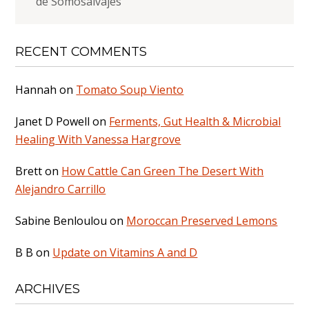
de Somosalvajes
RECENT COMMENTS
Hannah
on
Tomato Soup Viento
Janet D Powell
on
Ferments, Gut Health & Microbial
Healing With Vanessa Hargrove
Brett
on
How Cattle Can Green The Desert With
Alejandro Carrillo
Sabine Benloulou
on
Moroccan Preserved Lemons
B B
on
Update on Vitamins A and D
ARCHIVES