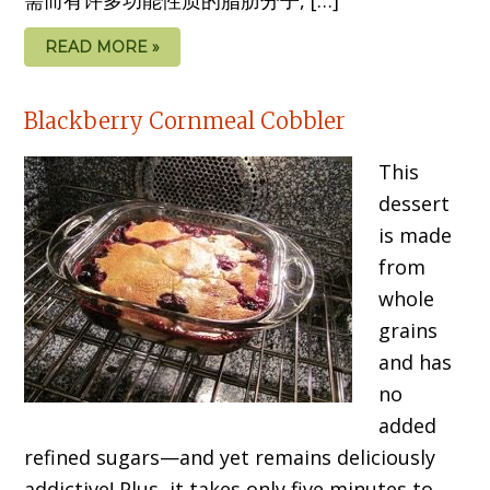
READ MORE »
Blackberry Cornmeal Cobbler
This
dessert
is made
from
whole
grains
and has
no
added
refined sugars—and yet remains deliciously
addictive! Plus, it takes only five minutes to