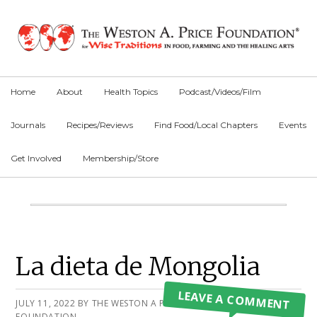
Skip
Skip
Skip
to
to
to
primary
main
primary
navigation
content
sidebar
Home
About
Health Topics
Podcast/Videos/Film
Journals
Recipes/Reviews
Find Food/Local Chapters
Events
Get Involved
Membership/Store
Main
Content
Primary
La dieta de Mongolia
Sidebar
LEAVE A COMMENT
JULY 11, 2022
BY
THE WESTON A PRICE
FOUNDATION