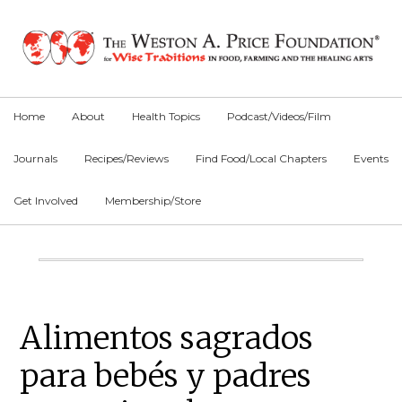
Skip
Skip
Skip
to
to
to
primary
main
primary
navigation
content
sidebar
Home
About
Health Topics
Podcast/Videos/Film
Journals
Recipes/Reviews
Find Food/Local Chapters
Events
Get Involved
Membership/Store
Main
Content
Primary
Alimentos sagrados
Sidebar
para bebés y padres