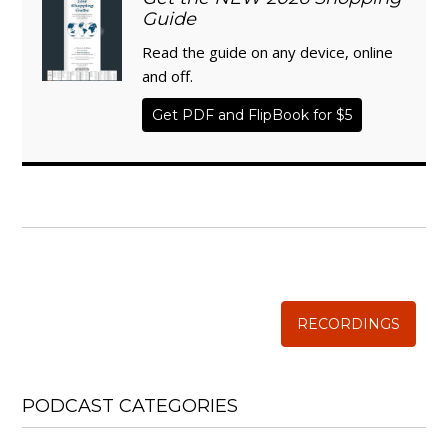
Guide
Read the guide on any device, online
and off.
Get PDF and FlipBook for $5
WISE TRADITIONS
Annual Conference of
The Weston A. Price Foundation
RECORDINGS
PODCAST CATEGORIES