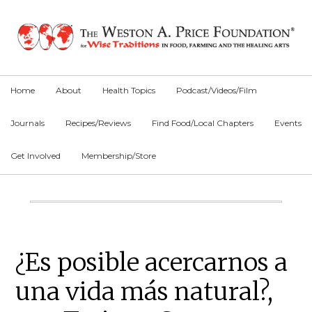
Skip
Skip
Skip
to
to
to
primary
main
primary
navigation
content
sidebar
Home
About
Health Topics
Podcast/Videos/Film
Journals
Recipes/Reviews
Find Food/Local Chapters
Events
Get Involved
Membership/Store
Main
Content
Primary
¿Es posible acercarnos a
Sidebar
una vida más natural?,