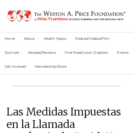
Skip
Skip
Skip
to
to
to
primary
main
primary
navigation
content
sidebar
Home
About
Health Topics
Podcast/Videos/Film
Journals
Recipes/Reviews
Find Food/Local Chapters
Events
Get Involved
Membership/Store
Main
Content
Primary
Las Medidas Impuestas
Sidebar
en la Llamada