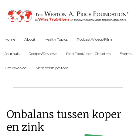
Skip
Skip
Skip
to
to
to
primary
main
primary
navigation
content
sidebar
Home
About
Health Topics
Podcast/Videos/Film
Journals
Recipes/Reviews
Find Food/Local Chapters
Events
Get Involved
Membership/Store
Main
Content
Primary
Onbalans tussen koper
Sidebar
en zink