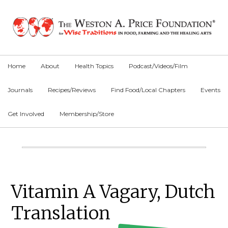
Skip
Skip
Skip
to
to
to
primary
main
primary
navigation
content
sidebar
Home
About
Health Topics
Podcast/Videos/Film
Journals
Recipes/Reviews
Find Food/Local Chapters
Events
Get Involved
Membership/Store
Main
Content
Primary
Vitamin A Vagary, Dutch
Sidebar
Translation