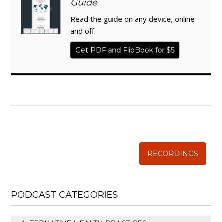
Guide
Read the guide on any device, online
and off.
Get PDF and FlipBook for $5
WISE TRADITIONS
Annual Conference of
The Weston A. Price Foundation
RECORDINGS
PODCAST CATEGORIES