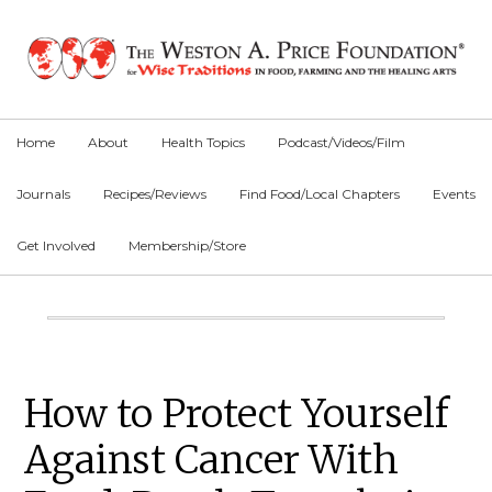
Skip
Skip
Skip
to
to
to
primary
main
primary
navigation
content
sidebar
Home
About
Health Topics
Podcast/Videos/Film
Journals
Recipes/Reviews
Find Food/Local Chapters
Events
Get Involved
Membership/Store
Main
Content
Primary
How to Protect Yourself
Sidebar
Against Cancer With