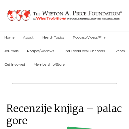
Skip
Skip
Skip
to
to
to
primary
main
primary
navigation
content
sidebar
Home
About
Health Topics
Podcast/Videos/Film
Journals
Recipes/Reviews
Find Food/Local Chapters
Events
Get Involved
Membership/Store
Main
Content
Primary
Recenzije knjiga – palac
Sidebar
gore