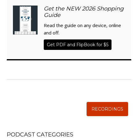
Get the NEW 2026 Shopping
Guide
Read the guide on any device, online
and off.
Get PDF and FlipBook for $5
WISE TRADITIONS
Annual Conference of
The Weston A. Price Foundation
RECORDINGS
PODCAST CATEGORIES