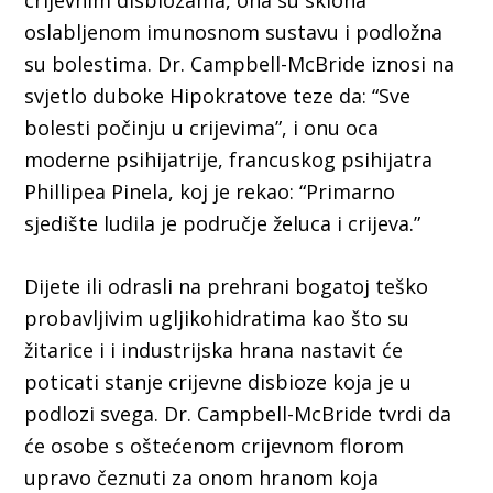
crijevnim disbiozama, ona su sklona
oslabljenom imunosnom sustavu i podložna
su bolestima. Dr. Campbell-McBride iznosi na
svjetlo duboke Hipokratove teze da: “Sve
bolesti počinju u crijevima”, i onu oca
moderne psihijatrije, francuskog psihijatra
Phillipea Pinela, koj je rekao: “Primarno
sjedište ludila je područje želuca i crijeva.”
Dijete ili odrasli na prehrani bogatoj teško
probavljivim ugljikohidratima kao što su
žitarice i i industrijska hrana nastavit će
poticati stanje crijevne disbioze koja je u
podlozi svega. Dr. Campbell-McBride tvrdi da
će osobe s oštećenom crijevnom florom
upravo čeznuti za onom hranom koja