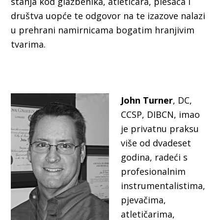
stanja kod glazbenika, atletičara, plesača i
društva uopće te odgovor na te izazove nalazi
u prehrani namirnicama bogatim hranjivim
tvarima.
John Turner
, DC,
CCSP, DIBCN, imao
je privatnu praksu
više od dvadeset
godina, radeći s
profesionalnim
instrumentalistima,
pjevačima,
atletičarima,