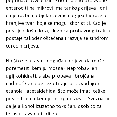
peptidaze. Ove enzime uobičajeno proizvode
enterociti na mikrovilima tankog crijeva i oni
dalje razbijaju bjelančevine i ugljikohidrate u
hranjive tvari koje se mogu iskoristiti. Kad je
posrijedi loša flora, sluznica probavnog trakta
postaje također oštećena i razvija se sindrom
curećih crijeva.
No što se u stvari događa u crijevu da može
poremetiti kemiju mozga? Neprobavljeni
ugljikohidrati, slaba probava i brojčana
nadmoć Candide rezultiraju proizvodnjom
etanola i acetaldehida, što može imati teške
posljedice na kemiju mozga i razvoj. Svi znamo
da je alkohol izuzetno toksičan, osobito za
fetus u razvoju ili dijete.