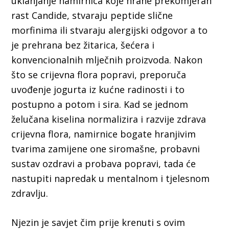
uklanjanje namirnica koje hrane prekomjeran
rast Candide, stvaraju peptide slične
morfinima ili stvaraju alergijski odgovor a to
je prehrana bez žitarica, šećera i
konvencionalnih mlječnih proizvoda. Nakon
što se crijevna flora popravi, preporuča
uvođenje jogurta iz kućne radinosti i to
postupno a potom i sira. Kad se jednom
želučana kiselina normalizira i razvije zdrava
crijevna flora, namirnice bogate hranjivim
tvarima zamijene one siromašne, probavni
sustav ozdravi a probava popravi, tada će
nastupiti napredak u mentalnom i tjelesnom
zdravlju.
Njezin je savjet čim prije krenuti s ovim