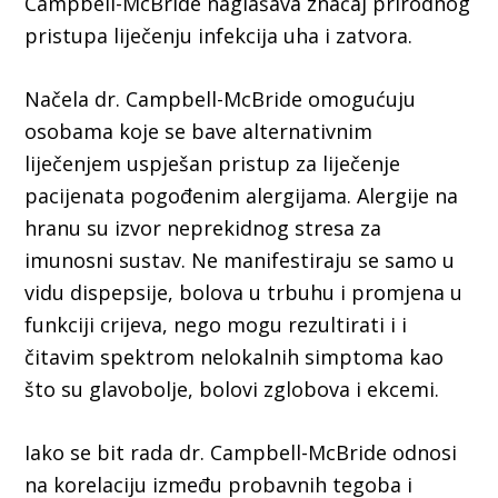
Campbell-McBride naglašava značaj prirodnog
pristupa liječenju infekcija uha i zatvora.
Načela dr. Campbell-McBride omogućuju
osobama koje se bave alternativnim
liječenjem uspješan pristup za liječenje
pacijenata pogođenim alergijama. Alergije na
hranu su izvor neprekidnog stresa za
imunosni sustav. Ne manifestiraju se samo u
vidu dispepsije, bolova u trbuhu i promjena u
funkciji crijeva, nego mogu rezultirati i i
čitavim spektrom nelokalnih simptoma kao
što su glavobolje, bolovi zglobova i ekcemi.
Iako se bit rada dr. Campbell-McBride odnosi
na korelaciju između probavnih tegoba i