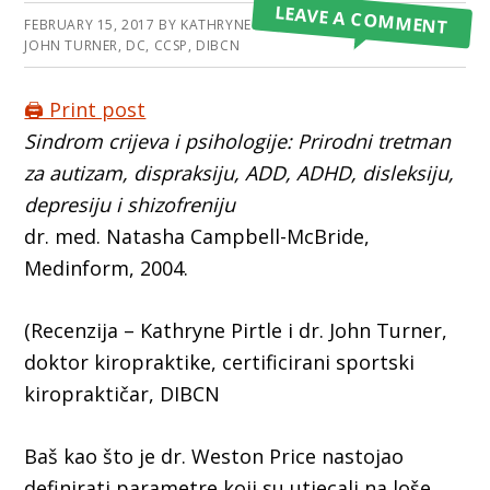
LEAVE A COMMENT
FEBRUARY 15, 2017
BY
KATHRYNE PIRTLE AND
JOHN TURNER, DC, CCSP, DIBCN
🖨️ Print post
Sindrom crijeva i psihologije: Prirodni tretman
za autizam, dispraksiju, ADD, ADHD, disleksiju,
depresiju i shizofreniju
dr. med. Natasha Campbell-McBride,
Medinform, 2004.
(Recenzija – Kathryne Pirtle i dr. John Turner,
doktor kiropraktike, certificirani sportski
kiropraktičar, DIBCN
Baš kao što je dr. Weston Price nastojao
definirati parametre koji su utjecali na loše