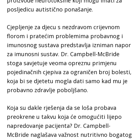
proizvode neurotoksine koji mogu imati za
posljedicu autistično ponašanje.
Cjepljenje za djecu s nezdravom crijevnom
florom i pratećim problemima probavnog i
imunosnog sustava predstavlja izniman napor
za imunosni sustav. Dr. Campbell-McBride
stoga savjetuje veoma opreznu primjenu
pojedinačnih cjepiva za ograničen broj bolesti,
koja bi se djetetu mogla dati samo kad mu je
probavno zdravlje poboljšano.
Koja su dakle rješenja da se loša probava
preokrene u takvu koja će omogućiti lijepo
napredovanje pacijenta? Dr. Campbell-
McBride naglašava važnost nutritivno bogatog