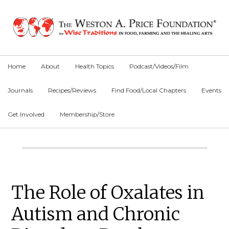
Skip
Skip
Skip
to
to
to
primary
main
primary
navigation
content
sidebar
Home
About
Health Topics
Podcast/Videos/Film
Journals
Recipes/Reviews
Find Food/Local Chapters
Events
Get Involved
Membership/Store
Main
Content
Primary
The Role of Oxalates in
Sidebar
Autism and Chronic